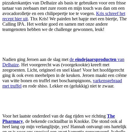
pizzakrokantjes van Delhaize als basis te gebruiken voor een frisse
tartaar van zeebaars met zure room en mijn touch was dan om een
avocadorolletje en een chilipepertje toe te voegen.
Kris schreef het
recept hier uit
. Thx Kris! We pairden het hapje met een biertje, The
Calling IPA. Het werkte goed en samen met onze andere
teamgenoten hebben we de challenge gewonnen, leuk!
Nadien ging Jeroen aan de slag met
de
eindejaarsproducten
van
Delhaize
. Het voorgerecht was (voorgekookte) kreeft met
zeegroenten. Licht, origineel en snel klaar! Voor het hoofdgerecht
ging ik ook even meehelpen in de keuken. Jeroen maakt een crème
van witte bonen en truffel met boschampignons,
varkensgebraad
met truffel
en rode shiso. Lekker en (gelukkig) niet te zwaar.
Voor het laatste onderdeel van de dag rijden we richting
The
Pharmacy
, de bekende cocktailbar in Knokke. Die stond ook al
heel lang op mijn verlanglijstje, yes! Hannah ontvangt ons hartelijk
en er is voor ons speciaal een apart kamertje gereserveerd. Isabelle