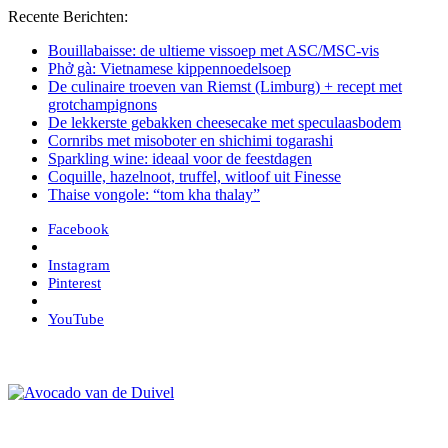
Recente Berichten:
Bouillabaisse: de ultieme vissoep met ASC/MSC-vis
Phở gà: Vietnamese kippennoedelsoep
De culinaire troeven van Riemst (Limburg) + recept met
grotchampignons
De lekkerste gebakken cheesecake met speculaasbodem
Cornribs met misoboter en shichimi togarashi
Sparkling wine: ideaal voor de feestdagen
Coquille, hazelnoot, truffel, witloof uit Finesse
Thaise vongole: “tom kha thalay”
Facebook
Instagram
Pinterest
YouTube