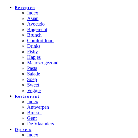
Recepten
Index
Asian
Avocado
Bijgerecht
Brunch
Comfort food
Drinks
Fishy
Hapjes
Maar zo gezond
Pasta
Salade
Soep
Sweet
Veggie
Restaurant
Index
Antwerpen
Brussel
Gent
De Vlaanders
Op reis
Index