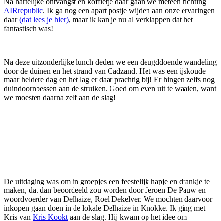
Na hartelijke ontvangst en koffietje daar gaan we meteen richting
AIRrepublic
. Ik ga nog een apart postje wijden aan onze ervaringen
daar
(dat lees je hier)
, maar ik kan je nu al verklappen dat het
fantastisch was!
Na deze uitzonderlijke lunch deden we een deugddoende wandeling
door de duinen en het strand van Cadzand. Het was een ijskoude
maar heldere dag en het lag er daar prachtig bij! Er hingen zelfs nog
duindoornbessen aan de struiken. Goed om even uit te waaien, want
we moesten daarna zelf aan de slag!
De uitdaging was om in groepjes een feestelijk hapje en drankje te
maken, dat dan beoordeeld zou worden door Jeroen De Pauw en
woordvoerder van Delhaize, Roel Dekelver. We mochten daarvoor
inkopen gaan doen in de lokale Delhaize in Knokke. Ik ging met
Kris van
Kris Kookt
aan de slag. Hij kwam op het idee om