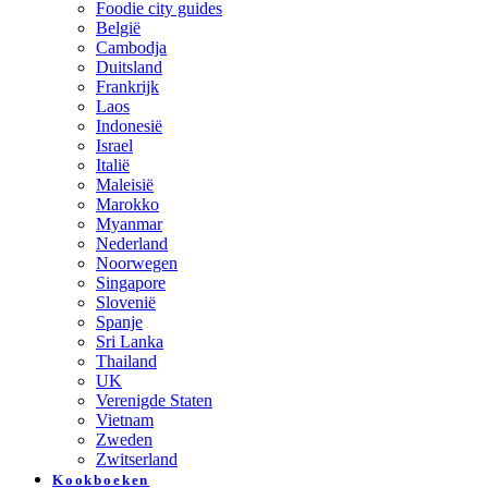
Foodie city guides
België
Cambodja
Duitsland
Frankrijk
Laos
Indonesië
Israel
Italië
Maleisië
Marokko
Myanmar
Nederland
Noorwegen
Singapore
Slovenië
Spanje
Sri Lanka
Thailand
UK
Verenigde Staten
Vietnam
Zweden
Zwitserland
Kookboeken