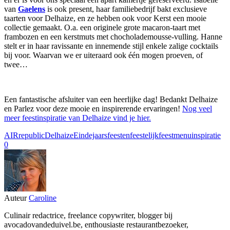
van
Gaelens
is ook present, haar familiebedrijf bakt exclusieve
taarten voor Delhaize, en ze hebben ook voor Kerst een mooie
collectie gemaakt. O.a. een originele grote macaron-taart met
frambozen en een kerstmuts met chocholademousse-vulling. Hanne
stelt er in haar ravissante en innemende stijl enkele zalige cocktails
bij voor. Waarvan we er uiteraard ook één mogen proeven, of
twee…
Een fantastische afsluiter van een heerlijke dag! Bedankt Delhaize
en Parlez voor deze mooie en inspirerende ervaringen!
Nog veel
meer feestinspiratie van Delhaize vind je hier.
AIRrepublic
Delhaize
Eindejaarsfeesten
feestelijk
feestmenu
inspiratie
0
Auteur
Caroline
Culinair redactrice, freelance copywriter, blogger bij
avocadovandeduivel.be, enthousiaste restaurantbezoeker,