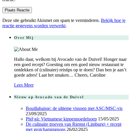
Deze site gebruikt Akismet om spam te verminderen.
Bekijk hoe je
reactie gegevens worden verwerkt
.
Over Mij
Hallo daar, welkom bij Avocado van de Duivel! Honger naar
een goed recept? Goesting om een goed nieuw restaurant te
ontdekken of (culinaire) reistips op te doen? Dan ben je aan’t
goede adres! Laat het smaken… Cheers, Caroline
Lees Meer
Nieuw op Avocado van de Duivel
Bouillabaisse: de ultieme vissoep met ASC/MSC-vis
23/09/2025
Phở gà: Vietnamese kippennoedelsoep
15/05/2025
De culinaire troeven van Riemst (Limburg) + recept
met grotchampignons
26/02/2025