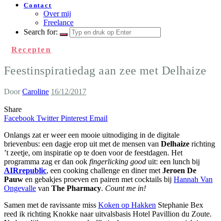
Contact
Over mij
Freelance
Search for:
Recepten
Feestinspiratiedag aan zee met Delhaize
Door
Caroline
16/12/2017
Share
Facebook
Twitter
Pinterest
Email
Onlangs zat er weer een mooie uitnodiging in de digitale
brievenbus: een dagje erop uit met de mensen van
Delhaize
richting
’t zeetje, om inspiratie op te doen voor de feestdagen. Het
programma zag er dan ook
fingerlicking good
uit: een lunch bij
AIRrepublic
, een cooking challenge en diner met
Jeroen De
Pauw
en gebakjes proeven en pairen met cocktails bij
Hannah Van
Ongevalle
van
The Pharmacy
.
Count me in!
Samen met de ravissante miss
Koken op Hakken
Stephanie Bex
reed ik richting Knokke naar uitvalsbasis Hotel Pavillion du Zoute.