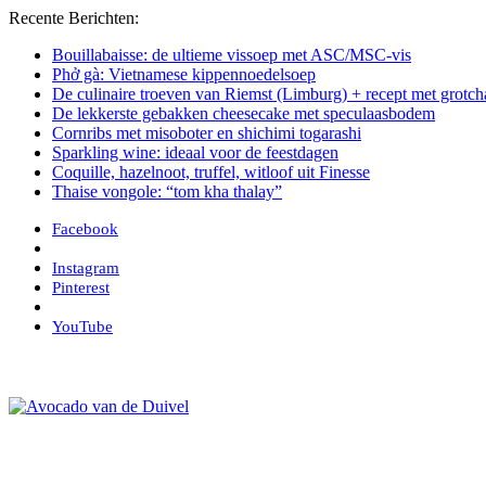
Recente Berichten:
Bouillabaisse: de ultieme vissoep met ASC/MSC-vis
Phở gà: Vietnamese kippennoedelsoep
De culinaire troeven van Riemst (Limburg) + recept met grot
De lekkerste gebakken cheesecake met speculaasbodem
Cornribs met misoboter en shichimi togarashi
Sparkling wine: ideaal voor de feestdagen
Coquille, hazelnoot, truffel, witloof uit Finesse
Thaise vongole: “tom kha thalay”
Facebook
Instagram
Pinterest
YouTube