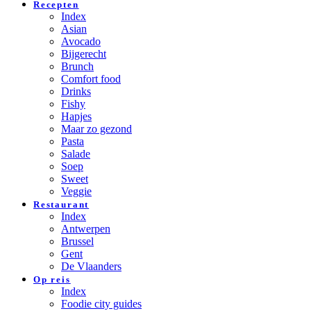
Recepten
Index
Asian
Avocado
Bijgerecht
Brunch
Comfort food
Drinks
Fishy
Hapjes
Maar zo gezond
Pasta
Salade
Soep
Sweet
Veggie
Restaurant
Index
Antwerpen
Brussel
Gent
De Vlaanders
Op reis
Index
Foodie city guides