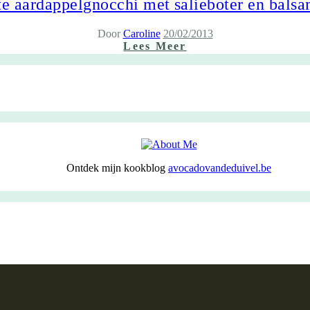
e aardappelgnocchi met salieboter en bals
Door
Caroline
20/02/2013
Lees Meer
Ontdek mijn kookblog
avocadovandeduivel.be