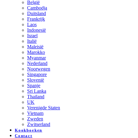
België
Cambodja
Duitsland
Frankrijk
Laos
Indonesië
Israel
Italië
Maleisië
Marokko
Myanmar
Nederland
Noorwegen
Singapore
Slovenië
Spanje
Sri Lanka
Thailand
UK
Verenigde Staten
Vietnam
Zweden
Zwitserland
Kookboeken
Contact