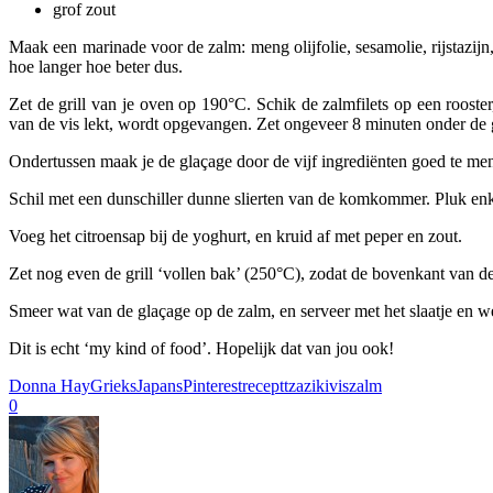
grof zout
Maak een marinade voor de zalm: meng olijfolie, sesamolie, rijstazijn
hoe langer hoe beter dus.
Zet de grill van je oven op 190°C. Schik de zalmfilets op een rooste
van de vis lekt, wordt opgevangen. Zet ongeveer 8 minuten onder de gr
Ondertussen maak je de glaçage door de vijf ingrediënten goed te me
Schil met een dunschiller dunne slierten van de komkommer. Pluk enkel
Voeg het citroensap bij de yoghurt, en kruid af met peper en zout.
Zet nog even de grill ‘vollen bak’ (250°C), zodat de bovenkant van de
Smeer wat van de glaçage op de zalm, en serveer met het slaatje en w
Dit is echt ‘my kind of food’. Hopelijk dat van jou ook!
Donna Hay
Grieks
Japans
Pinterest
recept
tzaziki
vis
zalm
0