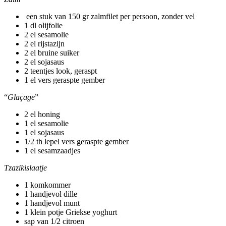
een stuk van 150 gr zalmfilet per persoon, zonder vel
1 dl olijfolie
2 el sesamolie
2 el rijstazijn
2 el bruine suiker
2 el sojasaus
2 teentjes look, geraspt
1 el vers geraspte gember
“
Glaçage
”
2 el honing
1 el sesamolie
1 el sojasaus
1/2 th lepel vers geraspte gember
1 el sesamzaadjes
Tzazikislaatje
1 komkommer
1 handjevol dille
1 handjevol munt
1 klein potje Griekse yoghurt
sap van 1/2 citroen