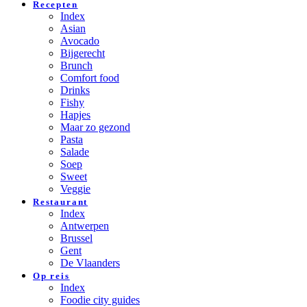
Recepten
Index
Asian
Avocado
Bijgerecht
Brunch
Comfort food
Drinks
Fishy
Hapjes
Maar zo gezond
Pasta
Salade
Soep
Sweet
Veggie
Restaurant
Index
Antwerpen
Brussel
Gent
De Vlaanders
Op reis
Index
Foodie city guides