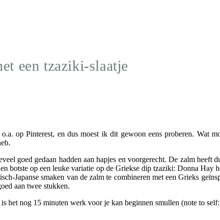
t een tzaziki-slaatje
 o.a. op Pinterest, en dus moest ik dit gewoon eens proberen. Wat 
heb.
teveel goed gedaan hadden aan hapjes en voorgerecht. De zalm heeft d
, en botste op een leuke variatie op de Griekse dip tzaziki: Donna Hay 
atisch-Japanse smaken van de zalm te combineren met een Grieks geïns
 goed aan twee stukken.
 is het nog 15 minuten werk voor je kan beginnen smullen (note to self