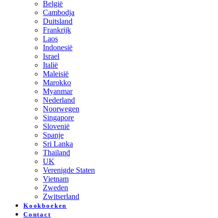
België
Cambodja
Duitsland
Frankrijk
Laos
Indonesië
Israel
Italië
Maleisië
Marokko
Myanmar
Nederland
Noorwegen
Singapore
Slovenië
Spanje
Sri Lanka
Thailand
UK
Verenigde Staten
Vietnam
Zweden
Zwitserland
Kookboeken
Contact