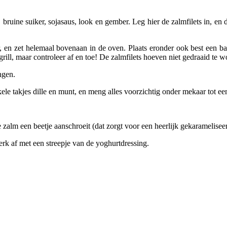
, bruine suiker, sojasaus, look en gember. Leg hier de zalmfilets in, en
r, en zet helemaal bovenaan in de oven. Plaats eronder ook best een ba
ill, maar controleer af en toe! De zalmfilets hoeven niet gedraaid te w
ngen.
e takjes dille en munt, en meng alles voorzichtig onder mekaar tot een
 zalm een beetje aanschroeit (dat zorgt voor een heerlijk gekaramelise
erk af met een streepje van de yoghurtdressing.