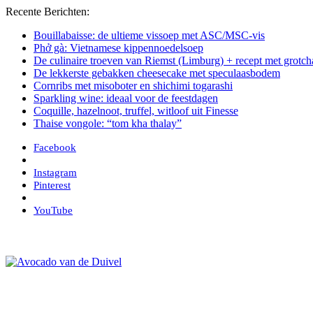
Recente Berichten:
Bouillabaisse: de ultieme vissoep met ASC/MSC-vis
Phở gà: Vietnamese kippennoedelsoep
De culinaire troeven van Riemst (Limburg) + recept met grot
De lekkerste gebakken cheesecake met speculaasbodem
Cornribs met misoboter en shichimi togarashi
Sparkling wine: ideaal voor de feestdagen
Coquille, hazelnoot, truffel, witloof uit Finesse
Thaise vongole: “tom kha thalay”
Facebook
Instagram
Pinterest
YouTube