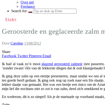
Over mij
Freelance
Search for:
Fishy
Geroosterde en geglaceerde zalm me
Door
Caroline
13/08/2012
Share
Facebook
Twitter
Pinterest
Email
Ik had al vaak zo’n mooi
glazend geroosterd zalmpje
zien passeren,
‘zonder zwans’ één van de lekkerste dingen dat ik ooit klaargemaakt 
Ik ging deze zalm op een etentje presenteren, maar omdat we ons al 
ten goede heeft gedaan. Ik ging ook nog op zoek naar een fris slaatje
lekker slaatje van gemaakt. Het was een beetje een risico om de Azi
mijn lief die nochtans niet zo zot is van zalm, deed zich smekkend te
En wederom, dit is zo simpel! Als je de marinade op voorhand maakt,
Zalm