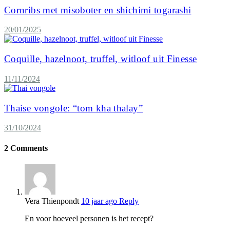
Cornribs met misoboter en shichimi togarashi
20/01/2025
Coquille, hazelnoot, truffel, witloof uit Finesse
11/11/2024
Thaise vongole: “tom kha thalay”
31/10/2024
2
Comments
Vera Thienpondt
10 jaar ago
Reply
En voor hoeveel personen is het recept?